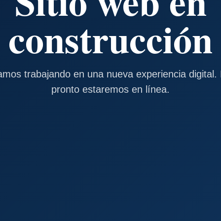
Sitio web en
construcción
amos trabajando en una nueva experiencia digital.
pronto estaremos en línea.